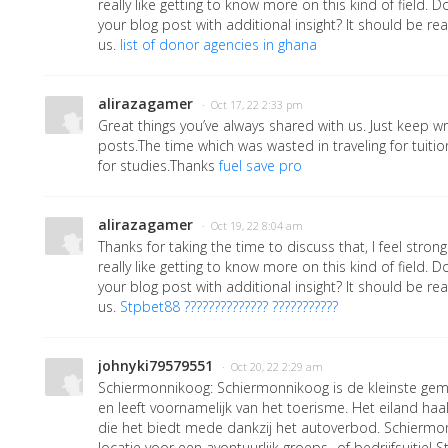
really like getting to know more on this kind of field.
your blog post with additional insight? It should be reall
us.
list of donor agencies in ghana
alirazagamer
· Oct 17, 22 2:33 pm
Great things you’ve always shared with us. Just keep wri
posts.The time which was wasted in traveling for tuiti
for studies.Thanks
fuel save pro
alirazagamer
· Oct 19, 22 8:04 am
Thanks for taking the time to discuss that, I feel stron
really like getting to know more on this kind of field.
your blog post with additional insight? It should be reall
us.
Stpbet88 ?????????????? ???????????
johnyki79579551
· Oct 20, 22 2:29 am
Schiermonnikoog: Schiermonnikoog is de kleinste ge
en leeft voornamelijk van het toerisme. Het eiland haalt
die het biedt mede dankzij het autoverbod. Schiermon
locatie voor een avontuurlijk groeps- of bedrijfsuitje! 