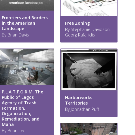
Frontiers and Borders
Free Zoning
in the American
Landscape
By Stephanie Davidson,
Georg Rafailidis
By Brian Davis
P.L.A.T.F.O.R.M. The
Public of Lagos
Harborworks
Agency of Trash
Territories
Formation,
By Johnathan Puff
Organization,
Remediation, and
Mana
By Brian Lee