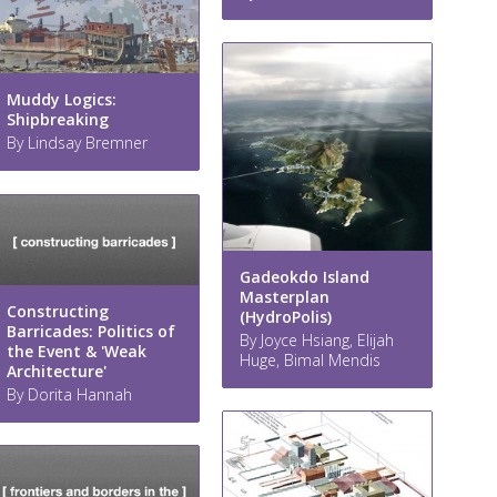
Muddy Logics:
Shipbreaking
By Lindsay Bremner
Gadeokdo Island
Masterplan
Constructing
(HydroPolis)
Barricades: Politics of
By Joyce Hsiang, Elijah
the Event & 'Weak
Huge, Bimal Mendis
Architecture'
By Dorita Hannah