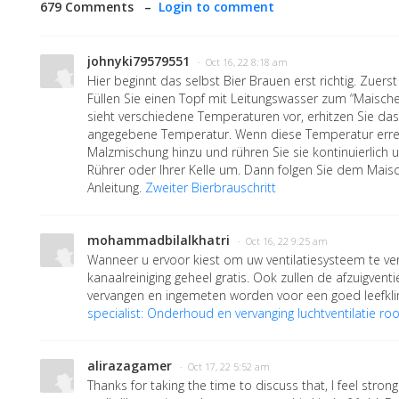
679 Comments –
Login to comment
johnyki79579551
· Oct 16, 22 8:18 am
Hier beginnt das selbst Bier Brauen erst richtig. Zuer
Füllen Sie einen Topf mit Leitungswasser zum “Maisc
sieht verschiedene Temperaturen vor, erhitzen Sie das
angegebene Temperatur. Wenn diese Temperatur erreich
Malzmischung hinzu und rühren Sie sie kontinuierlich u
Rührer oder Ihrer Kelle um. Dann folgen Sie dem Mai
Anleitung.
Zweiter Bierbrauschritt
mohammadbilalkhatri
· Oct 16, 22 9:25 am
Wanneer u ervoor kiest om uw ventilatiesysteem te ve
kanaalreiniging geheel gratis. Ook zullen de afzuigvent
vervangen en ingemeten worden voor een goed leefkl
specialist: Onderhoud en vervanging luchtventilatie ro
alirazagamer
· Oct 17, 22 5:52 am
Thanks for taking the time to discuss that, I feel stron