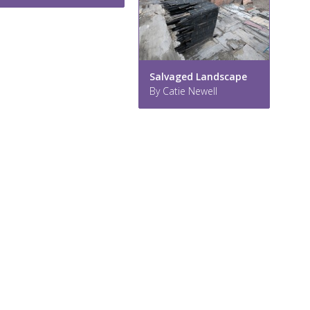
Salvaged Landscape
By Catie Newell