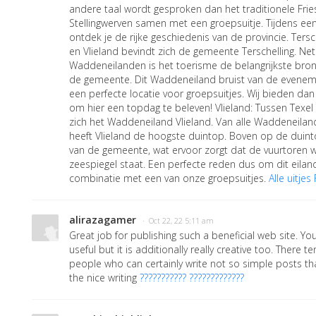
andere taal wordt gesproken dan het traditionele Frie
Stellingwerven samen met een groepsuitje. Tijdens een
ontdek je de rijke geschiedenis van de provincie. Ters
en Vlieland bevindt zich de gemeente Terschelling. Ne
Waddeneilanden is het toerisme de belangrijkste bro
de gemeente. Dit Waddeneiland bruist van de evene
een perfecte locatie voor groepsuitjes. Wij bieden d
om hier een topdag te beleven! Vlieland: Tussen Texel 
zich het Waddeneiland Vlieland. Van alle Waddeneila
heeft Vlieland de hoogste duintop. Boven op de duint
van de gemeente, wat ervoor zorgt dat de vuurtoren 
zeespiegel staat. Een perfecte reden dus om dit eilan
combinatie met een van onze groepsuitjes.
Alle uitje
alirazagamer
· Oct 22, 22 5:11 am
Great job for publishing such a beneficial web site. You
useful but it is additionally really creative too. There
people who can certainly write not so simple posts that
the nice writing
??????????? ?????????????