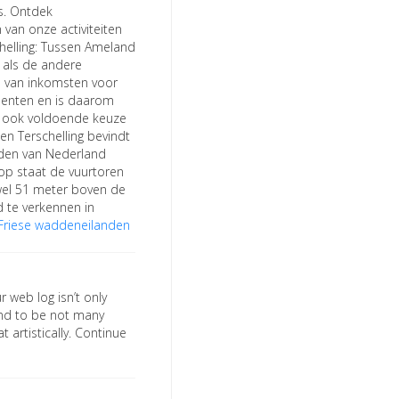
s. Ontdek
 van onze activiteiten
chelling: Tussen Ameland
t als de andere
n van inkomsten voor
menten en is daarom
an ook voldoende keuze
en Terschelling bevindt
nden van Nederland
op staat de vuurtoren
wel 51 meter boven de
d te verkennen in
s Friese waddeneilanden
r web log isn’t only
 tend to be not many
 artistically. Continue