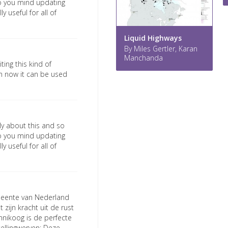
 Do you mind updating
y useful for all of
Liquid Highways
By Miles Gertler, Karan
Manchanda
ting this kind of
on now it can be used
gly about this and so
 Do you mind updating
y useful for all of
meente van Nederland
 zijn kracht uit de rust
nikoog is de perfecte
Stellingwerven: Deze