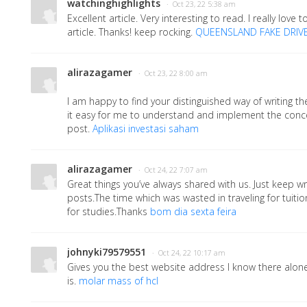
watchinghighlights
· Oct 23, 22 5:38 am
Excellent article. Very interesting to read. I really love 
article. Thanks! keep rocking.
QUEENSLAND FAKE DRIVE
alirazagamer
· Oct 23, 22 8:00 am
I am happy to find your distinguished way of writing 
it easy for me to understand and implement the conce
post.
Aplikasi investasi saham
alirazagamer
· Oct 24, 22 7:07 am
Great things you’ve always shared with us. Just keep wri
posts.The time which was wasted in traveling for tuiti
for studies.Thanks
bom dia sexta feira
johnyki79579551
· Oct 24, 22 10:17 am
Gives you the best website address I know there alone 
is.
molar mass of hcl