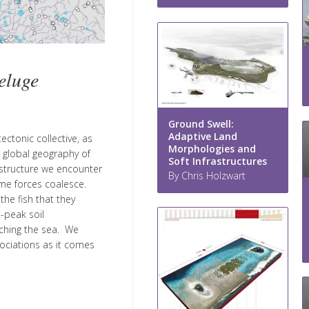
eluge
Ground Swell:
Adaptive Land
ectonic collective, as
Morphologies and
e global geography of
Soft Infrastructures
astructure we encounter
By Chris Holzwart
me forces coalesce.
he fish that they
-peak soil
aching the sea. We
sociations as it comes