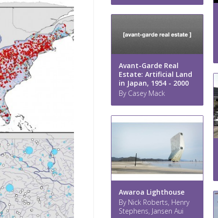
Avant-Garde Real
Estate: Artificial Land
in Japan, 1954 - 2000
By Casey Mack
Awaroa Lighthouse
By Nick Roberts, Henry
Stephens, Jansen Aui