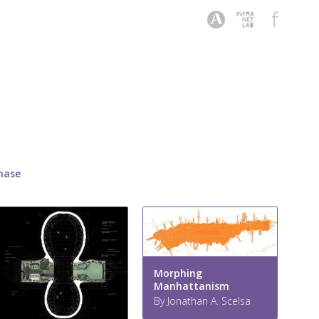
hase
Morphing
Manhattanism
By Jonathan A. Scelsa