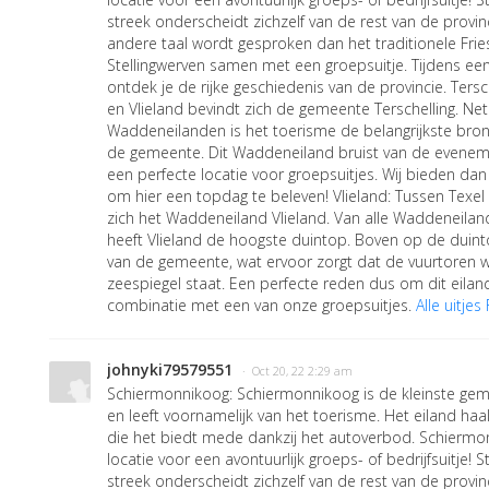
streek onderscheidt zichzelf van de rest van de provi
andere taal wordt gesproken dan het traditionele Frie
Stellingwerven samen met een groepsuitje. Tijdens een
ontdek je de rijke geschiedenis van de provincie. Ters
en Vlieland bevindt zich de gemeente Terschelling. Ne
Waddeneilanden is het toerisme de belangrijkste bro
de gemeente. Dit Waddeneiland bruist van de evene
een perfecte locatie voor groepsuitjes. Wij bieden d
om hier een topdag te beleven! Vlieland: Tussen Texel 
zich het Waddeneiland Vlieland. Van alle Waddeneila
heeft Vlieland de hoogste duintop. Boven op de duint
van de gemeente, wat ervoor zorgt dat de vuurtoren 
zeespiegel staat. Een perfecte reden dus om dit eilan
combinatie met een van onze groepsuitjes.
Alle uitje
johnyki79579551
· Oct 20, 22 2:29 am
Schiermonnikoog: Schiermonnikoog is de kleinste ge
en leeft voornamelijk van het toerisme. Het eiland haalt
die het biedt mede dankzij het autoverbod. Schiermon
locatie voor een avontuurlijk groeps- of bedrijfsuitje! 
streek onderscheidt zichzelf van de rest van de provi